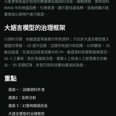
可能會導致基於捏造的數據做出錯誤的決策。緩解措施：實際資料
(RAG) 中的地面回應、引用來源、顯示置信度指標，並始終顯示底
層查詢以便用戶進行驗證。
大語言模型的治理框架
(1)資料分類：依敏感度等級標示所有資料；只允許大語言模型進入
適當的等級。 (2) 提示記錄：記錄所有提示和回應，以供審核。 (3)
輸出過濾：在發送前檢查回應中的 PII、敏感資料和策略違規情況。
(4) 人工審核：對於高風險決策，需要人工核准人工智慧產生的輸
出。 (5) 定期紅隊：針對已知的攻擊向量測試系統。
重點
風險一：訓練資料外洩
風險2：及時注射
風險 3：幻覺與錯誤訊息
大語言模型的治理框架