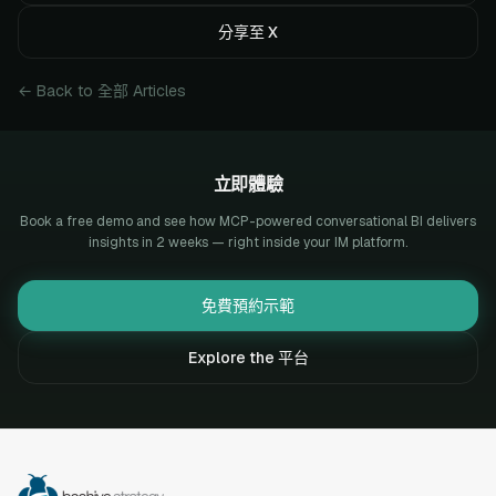
分享至 X
← Back to 全部 Articles
立即體驗
Book a free demo and see how MCP-powered conversational BI delivers
insights in 2 weeks — right inside your IM platform.
免費預約示範
Explore the 平台