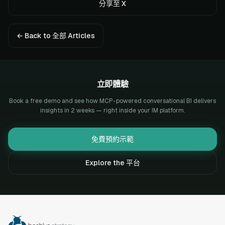
分享至 X
← Back to 全部 Articles
立即體驗
Book a free demo and see how MCP-powered conversational BI delivers
insights in 2 weeks — right inside your IM platform.
免費預約示範
Explore the 平台