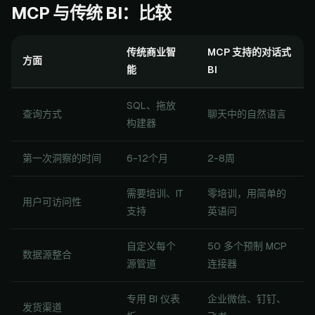
MCP 与传统 BI：比较
传统商业智
MCP 支持的对话式
方面
能
BI
SQL、拖放
查询方式
聊天中的自然语言
构建器
第一次洞察的时间
6-12个月
2-8周
需要培训、IT
零培训，用简单的
用户可访问性
支持
英语问
自定义每个
50 多个预制 MCP
数据源整合
源管道
连接器
专用 BI 仪表
企业微信、钉钉、
发货渠道