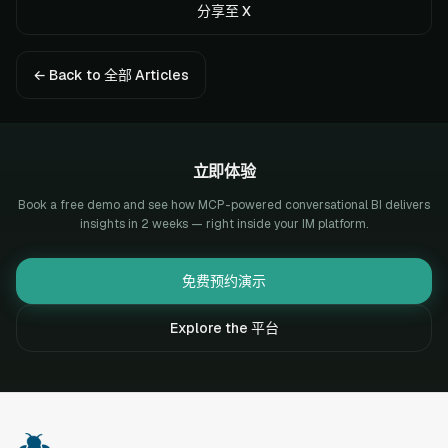
分享至 X
← Back to 全部 Articles
立即体验
Book a free demo and see how MCP-powered conversational BI delivers
insights in 2 weeks — right inside your IM platform.
免费预约演示
Explore the 平台