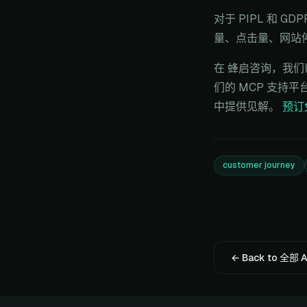
对于 PIPL 和
量、点击量、网站停
在 蜂启咨询，我
们的 MCP 支持平
中提供见解。
预订
customer journey
← Back to 全部 A