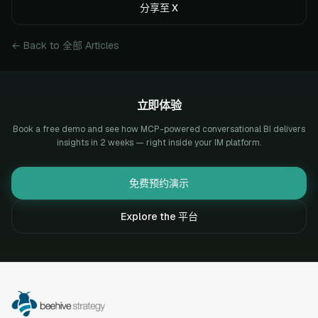
分享至 X
← Back to 全部 Articles
立即体验
Book a free demo and see how MCP-powered conversational BI delivers
insights in 2 weeks — right inside your IM platform.
免费预约演示
Explore the 平台